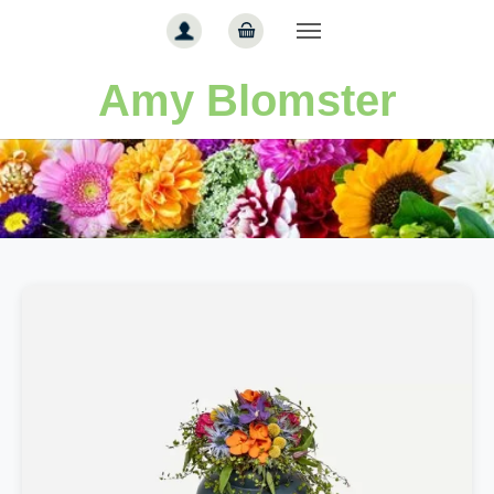
Gå til hoved-indhold
Amy Blomster